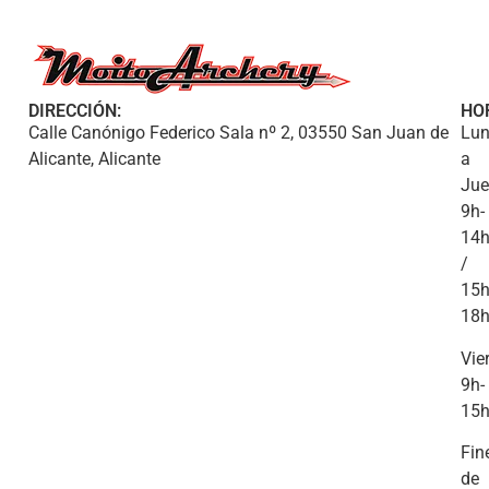
DIRECCIÓN:
HO
Calle Canónigo Federico Sala nº 2, 03550 San Juan de
Lun
Alicante, Alicante
a
Jue
9h-
14
/
15h
18
Vie
9h-
15
Fin
de