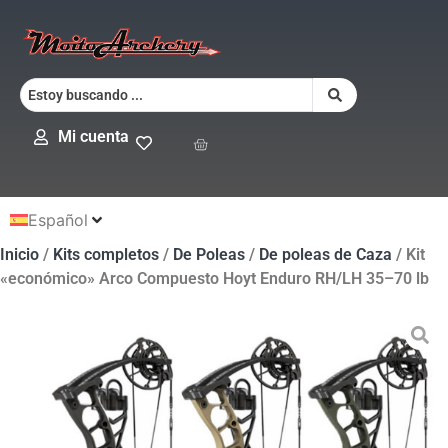
Mi cuenta
Español
Inicio
/
Kits completos
/
De Poleas
/
De poleas de Caza
/ Kit
«económico» Arco Compuesto Hoyt Enduro RH/LH 35–70 lb