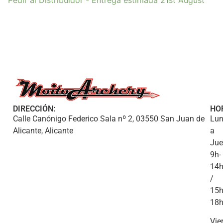
Pedir al Distribuidor - Entrega estimada 21st August
DIRECCIÓN:
HO
Calle Canónigo Federico Sala nº 2, 03550 San Juan de
Lun
Alicante, Alicante
a
Jue
9h-
14
/
15h
18
Vie