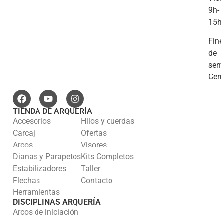
9h-
15
Fin
de
se
Cer
TIENDA DE ARQUERÍA
Accesorios
Hilos y cuerdas
Carcaj
Ofertas
Arcos
Visores
Dianas y Parapetos
Kits Completos
Estabilizadores
Taller
Flechas
Contacto
Herramientas
DISCIPLINAS ARQUERÍA
Arcos de iniciación