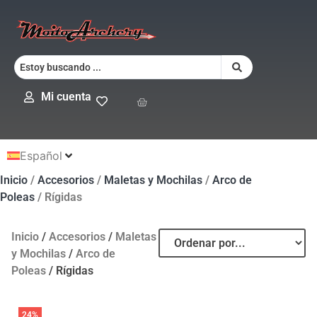
Mi cuenta
Español
Inicio
/
Accesorios
/
Maletas y Mochilas
/
Arco de
Poleas
/ Rígidas
Inicio
/
Accesorios
/
Maletas
y Mochilas
/
Arco de
Poleas
/ Rígidas
24%