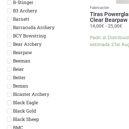
B-Stinger
Fabricación
B3 Archery
Tiras Powergla
Barnett
Clear Bearpaw
14,00
€
-
25,00
€
Barracuda Archery
BCY Bowstring
Pedir al Distribui
Bear Archery
estimada 21st Au
Bearpaw
Beeman
Beier
Beiter
Beman
Bicaster Archery
Black Eagle
Black Gold
Black Sheep
BMC