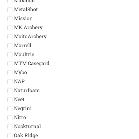
Maximal
MetalShot
Mission
MK Archery
MoitoArchery
Morrell
Moultrie
MTM Casegard
Mybo
NAP
Naturfoam
Neet
Negrini
Nitro
Nockturnal
Oak Ridge