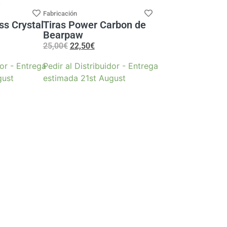
Fabricación
ss Crystal
Tiras Power Carbon de
Bearpaw
25,00
€
22,50
€
dor - Entrega
Pedir al Distribuidor - Entrega
gust
estimada 21st August