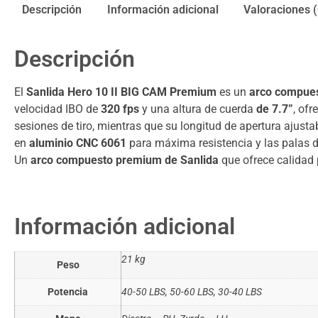
Descripción
Información adicional
Valoraciones (
Descripción
El
Sanlida Hero 10 II BIG CAM Premium
es un
arco compues
velocidad IBO de
320 fps
y una altura de cuerda
de
7.7”
, of
sesiones de tiro, mientras que su longitud de apertura ajusta
en
aluminio CNC 6061
para máxima resistencia y las palas d
Un
arco compuesto premium de Sanlida
que ofrece calidad p
Información adicional
21 kg
Peso
Potencia
40-50 LBS, 50-60 LBS, 30-40 LBS