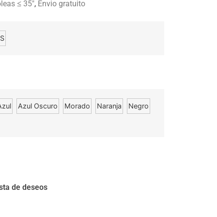
leas ≤ 35"
,
Envio gratuito
BS
Azul
Azul Oscuro
Morado
Naranja
Negro
ista de deseos