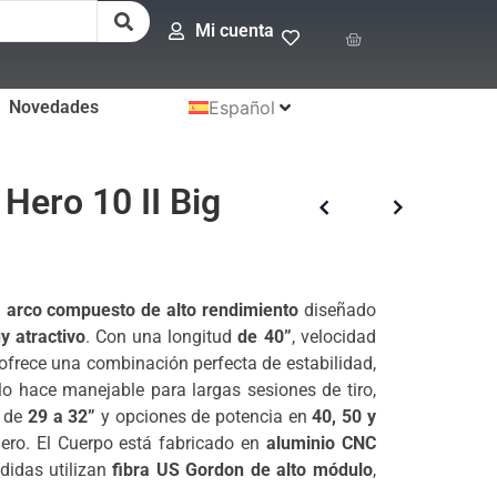
Mi cuenta
Novedades
Español
Hero 10 II Big
n
arco compuesto de alto rendimiento
diseñado
y atractivo
. Con una longitud
de 40”
, velocidad
 ofrece una combinación perfecta de estabilidad,
o hace manejable para largas sesiones de tiro,
e de
29 a 32”
y opciones de potencia en
40, 50 y
uero. El Cuerpo está fabricado en
aluminio CNC
didas utilizan
fibra US Gordon de alto módulo
,