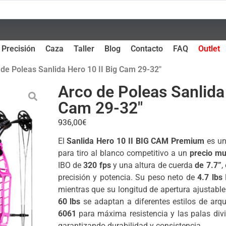
Precisión
Caza
Taller
Blog
Contacto
FAQ
Outlet
 de Poleas Sanlida Hero 10 II Big Cam 29-32″
Arco de Poleas Sanlida 
Cam 29-32″
936,00
€
El
Sanlida Hero 10 II BIG CAM Premium
es u
para tiro al blanco competitivo a un
precio mu
IBO de
320 fps
y una altura de cuerda
de
7.7”
,
precisión y potencia. Su peso neto de
4.7 lbs
l
mientras que su longitud de apertura ajustabl
60 lbs
se adaptan a diferentes estilos de arq
6061
para máxima resistencia y las palas divi
garantizando durabilidad y consistencia.